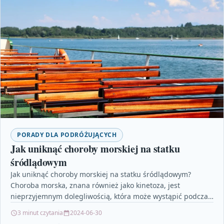
PORADY DLA PODRÓŻUJĄCYCH
Jak uniknąć choroby morskiej na statku
śródlądowym
Jak uniknąć choroby morskiej na statku śródlądowym?
Choroba morska, znana również jako kinetoza, jest
nieprzyjemnym dolegliwością, która może wystąpić podczas
podróży statkiem śródlądowym. Objawia…
3 minut czytania
2024-06-30