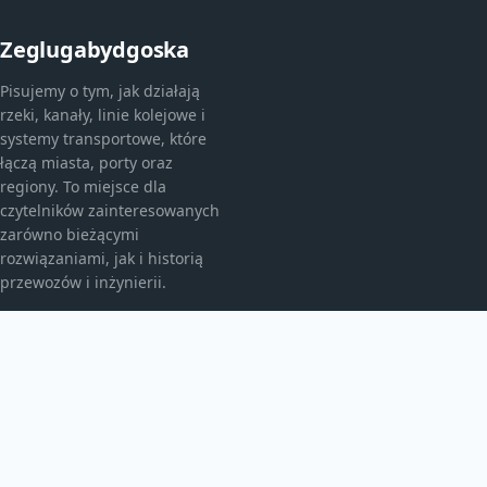
Zeglugabydgoska
Pisujemy o tym, jak działają
rzeki, kanały, linie kolejowe i
systemy transportowe, które
łączą miasta, porty oraz
regiony. To miejsce dla
czytelników zainteresowanych
zarówno bieżącymi
rozwiązaniami, jak i historią
przewozów i inżynierii.
KATEGORIE
Ciekawostki
Historia
Kolej i pociągi