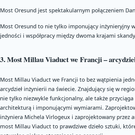
Most Oresund jest spektakularnym połączeniem Danii
Most Oresund to nie tylko imponujący inżynieryjny w
jedności i współpracy między dwoma krajami skand
3. Most Millau Viaduct we Francji – arcydzieł
Most Millau Viaduct we Francji to bez wątpienia jed
arcydzieł inżynierii na świecie. Znajdujący się w regi
nie tylko niezwykle funkcjonalny, ale także przyciąg
architekturą i imponującymi wymiarami. Zaprojekto
inżyniera Michela Virlogeux i zaprojektowany przez 
most Millau Viaduct to prawdziwe dzieło sztuki, któ