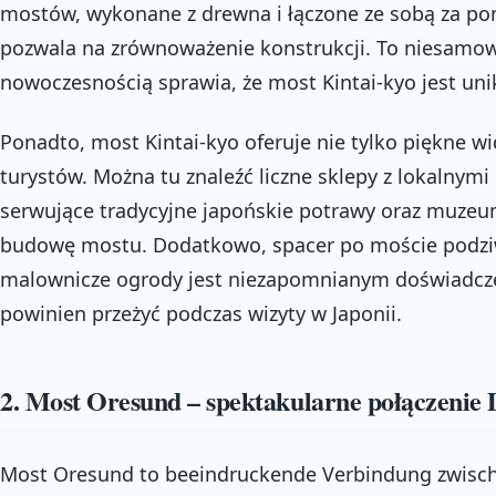
mostów, wykonane z drewna i łączone ze sobą za pom
pozwala na zrównoważenie konstrukcji. To niesamowit
nowoczesnością sprawia, że most Kintai-kyo jest unik
Ponadto, most Kintai-kyo oferuje nie tylko piękne wid
turystów. Można tu znaleźć liczne sklepy z lokalnymi
serwujące tradycyjne japońskie potrawy oraz muzeum,
budowę mostu. Dodatkowo, spacer po moście podziwi
malownicze ogrody jest niezapomnianym doświadcze
powinien przeżyć podczas wizyty w Japonii.
2. Most Oresund – spektakularne połączenie D
Most Oresund to beeindruckende Verbindung zwis