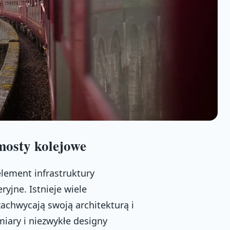
mosty kolejowe
element infrastruktury
ryjne. Istnieje wiele
achwycają swoją architekturą i
iary i niezwykłe designy