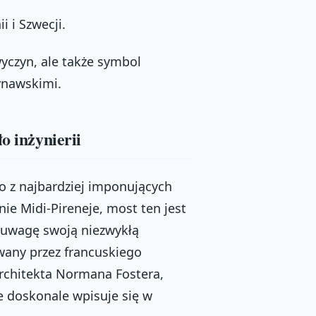
 i Szwecji.
yczyn, ale także symbol
ynawskimi.
o inżynierii
no z najbardziej imponujących
onie Midi-Pireneje, most ten jest
a uwagę swoją niezwykłą
wany przez francuskiego
architekta Normana Fostera,
re doskonale wpisuje się w