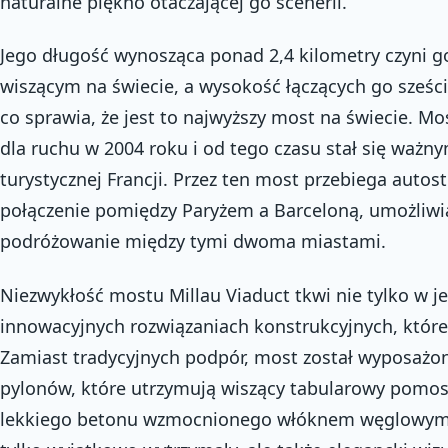
naturalne piękno otaczającej go scenerii.
Jego długość wynosząca ponad 2,4 kilometry czyni 
wiszącym na świecie, a wysokość łączących go sześc
co sprawia, że jest to najwyższy most na świecie. Mo
dla ruchu w 2004 roku i od tego czasu stał się waż
turystycznej Francji. Przez ten most przebiega auto
połączenie pomiędzy Paryżem a Barceloną, umożliwia
podróżowanie między tymi dwoma miastami.
Niezwykłość mostu Millau Viaduct tkwi nie tylko w j
innowacyjnych rozwiązaniach konstrukcyjnych, które
Zamiast tradycyjnych podpór, most został wyposażo
pylonów, które utrzymują wiszący tabularowy pomos
lekkiego betonu wzmocnionego włóknem węglowym, c