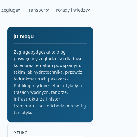
Żegluga
Transport
Porady i wiedza
O blogu
Zeglugabydgoska to blog
poświęcony żegludze śródlądowej,
kolei oraz tematom powiązanym,
takim jak hydrotechnika, przewóz
ładunków i ruch pasażerski.
Publikujemy konkretne artykuły o
trasach wodnych, taborze,
infrastrukturze i historii
transportu, bez odchodzenia od tej
tematyki.
Szukaj