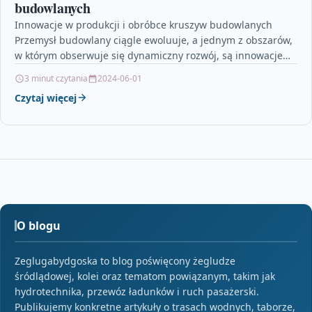
budowlanych
Innowacje w produkcji i obróbce kruszyw budowlanych
Przemysł budowlany ciągle ewoluuje, a jednym z obszarów,
w którym obserwuje się dynamiczny rozwój, są innowacje
w…
3 minut czytania
2024-06-01
Czytaj więcej
O blogu
Zeglugabydgoska to blog poświęcony żegludze
śródlądowej, kolei oraz tematom powiązanym, takim jak
hydrotechnika, przewóz ładunków i ruch pasażerski.
Publikujemy konkretne artykuły o trasach wodnych, taborze,