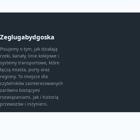
Zeglugabydgoska
Pisujemy o tym, jak działają
rzeki, kanały, linie kolejowe i
systemy transportowe, które
łączą miasta, porty oraz
regiony. To miejsce dla
czytelników zainteresowanych
zarówno bieżącymi
rozwiązaniami, jak i historią
przewozów i inżynierii.
KATEGORIE
Ciekawostki