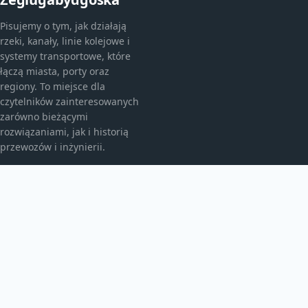
Pisujemy o tym, jak działają
rzeki, kanały, linie kolejowe i
systemy transportowe, które
łączą miasta, porty oraz
regiony. To miejsce dla
czytelników zainteresowanych
zarówno bieżącymi
rozwiązaniami, jak i historią
przewozów i inżynierii.
KATEGORIE
Ciekawostki
Historia
Kolej i pociągi
Koleje świata
Poradniki