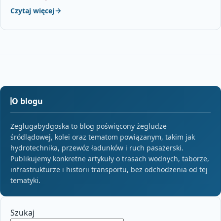
Czytaj więcej
O blogu
Zeglugabydgoska to blog poświęcony żegludze
śródlądowej, kolei oraz tematom powiązanym, takim jak
hydrotechnika, przewóz ładunków i ruch pasażerski.
Publikujemy konkretne artykuły o trasach wodnych, taborze,
infrastrukturze i historii transportu, bez odchodzenia od tej
tematyki.
Szukaj