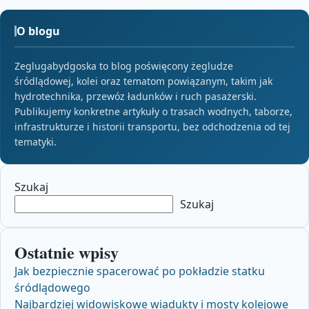
O blogu
Zeglugabydgoska to blog poświęcony żegludze
śródlądowej, kolei oraz tematom powiązanym, takim jak
hydrotechnika, przewóz ładunków i ruch pasażerski.
Publikujemy konkretne artykuły o trasach wodnych, taborze,
infrastrukturze i historii transportu, bez odchodzenia od tej
tematyki.
Szukaj
Szukaj
Ostatnie wpisy
Jak bezpiecznie spacerować po pokładzie statku
śródlądowego
Najbardziej widowiskowe wiadukty i mosty kolejowe