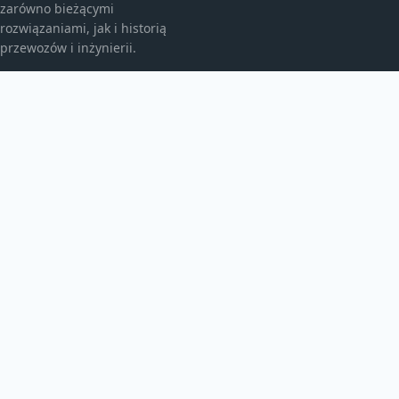
zarówno bieżącymi
rozwiązaniami, jak i historią
przewozów i inżynierii.
KATEGORIE
Ciekawostki
Historia
Kolej i pociągi
Koleje świata
Poradniki
Porady dla podróżujących
TEMATY
Premium
Przewozy pasażerskie