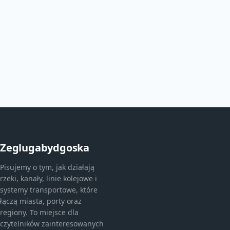
Zeglugabydgoska
Pisujemy o tym, jak działają
rzeki, kanały, linie kolejowe i
systemy transportowe, które
łączą miasta, porty oraz
regiony. To miejsce dla
czytelników zainteresowanych