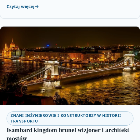
Czytaj więcej
ZNANI INŻYNIEROWIE I KONSTRUKTORZY W HISTORII
TRANSPORTU
Isambard kingdom brunel wizjoner i architekt
mostów