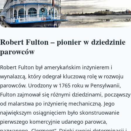
Robert Fulton – pionier w dziedzinie
parowców
Robert Fulton był amerykańskim inżynierem i
wynalazcą, który odegrał kluczową rolę w rozwoju
parowców. Urodzony w 1765 roku w Pensylwanii,
Fulton zajmował się różnymi dziedzinami, począwszy
od malarstwa po inżynierię mechaniczną. Jego
największym osiągnięciem było skonstruowanie
pierwszego komercyjnie udanego parowca,
nazwanego „Clermont”. Dzięki swojej determinacji i