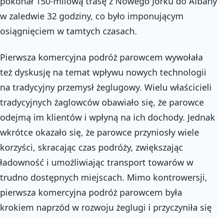
pokonał 150-milową trasę z Nowego Jorku do Albany
w zaledwie 32 godziny, co było imponującym
osiągnięciem w tamtych czasach.
Pierwsza komercyjna podróż parowcem wywołała
też dyskusję na temat wpływu nowych technologii
na tradycyjny przemysł żeglugowy. Wielu właścicieli
tradycyjnych żaglowców obawiało się, że parowce
odejmą im klientów i wpłyną na ich dochody. Jednak
wkrótce okazało się, że parowce przyniosły wiele
korzyści, skracając czas podróży, zwiększając
ładowność i umożliwiając transport towarów w
trudno dostępnych miejscach. Mimo kontrowersji,
pierwsza komercyjna podróż parowcem była
krokiem naprzód w rozwoju żeglugi i przyczyniła się