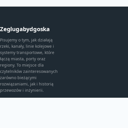
Zeglugabydgoska
Pisujemy o tym, jak działają
rzeki, kanały, linie kolejowe i
systemy transportowe, które
łączą miasta, porty oraz
regiony. To miejsce dla
czytelników zainteresowanych
zarówno bieżącymi
rozwiązaniami, jak i historią
przewozów i inżynierii.
KATEGORIE
Ciekawostki
Historia