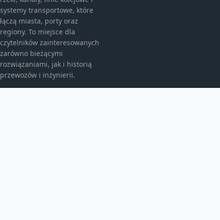
systemy transportowe, które
łączą miasta, porty oraz
regiony. To miejsce dla
czytelników zainteresowanych
zarówno bieżącymi
rozwiązaniami, jak i historią
przewozów i inżynierii.
KATEGORIE
Ciekawostki
Historia
Kolej i pociągi
Koleje świata
Poradniki
Porady dla podróżujących