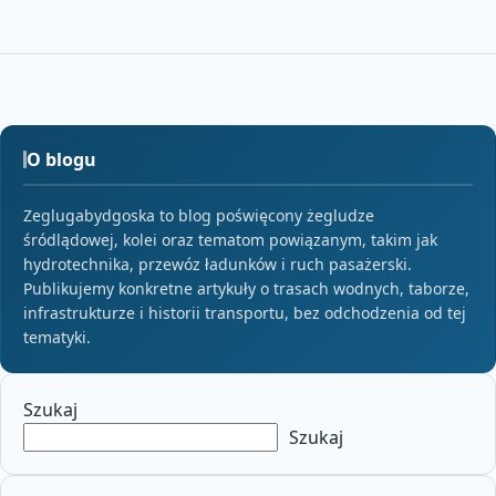
O blogu
Zeglugabydgoska to blog poświęcony żegludze
śródlądowej, kolei oraz tematom powiązanym, takim jak
hydrotechnika, przewóz ładunków i ruch pasażerski.
Publikujemy konkretne artykuły o trasach wodnych, taborze,
infrastrukturze i historii transportu, bez odchodzenia od tej
tematyki.
Szukaj
Szukaj