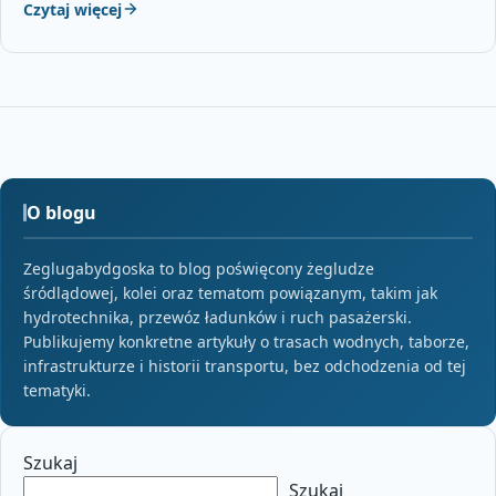
Czytaj więcej
O blogu
Zeglugabydgoska to blog poświęcony żegludze
śródlądowej, kolei oraz tematom powiązanym, takim jak
hydrotechnika, przewóz ładunków i ruch pasażerski.
Publikujemy konkretne artykuły o trasach wodnych, taborze,
infrastrukturze i historii transportu, bez odchodzenia od tej
tematyki.
Szukaj
Szukaj