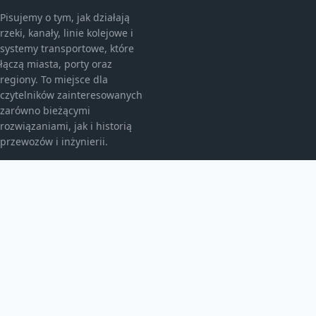
Pisujemy o tym, jak działają
rzeki, kanały, linie kolejowe i
systemy transportowe, które
łączą miasta, porty oraz
regiony. To miejsce dla
czytelników zainteresowanych
zarówno bieżącymi
rozwiązaniami, jak i historią
przewozów i inżynierii.
KATEGORIE
Ciekawostki
Historia
Kolej i pociągi
Koleje świata
Poradniki